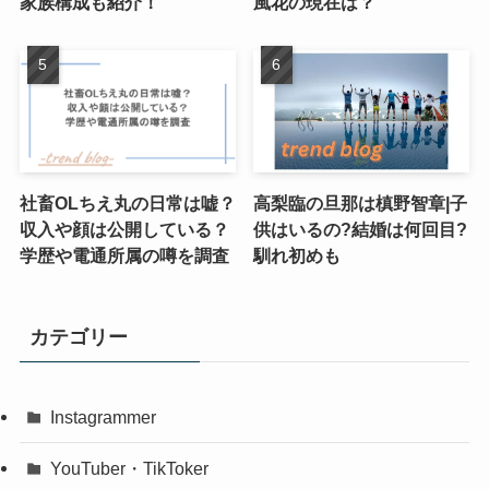
家族構成も紹介！
風花の現在は？
社畜OLちえ丸の日常は嘘？
高梨臨の旦那は槙野智章|子
収入や顔は公開している？
供はいるの?結婚は何回目?
学歴や電通所属の噂を調査
馴れ初めも
カテゴリー
Instagrammer
YouTuber・TikToker