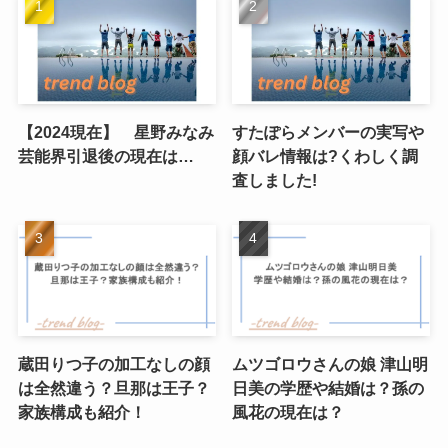
【2024現在】 星野みなみ
すたぽらメンバーの実写や
芸能界引退後の現在は…
顔バレ情報は?くわしく調
査しました!
蔵田りつ子の加工なしの顔
ムツゴロウさんの娘 津山明
は全然違う？旦那は王子？
日美の学歴や結婚は？孫の
家族構成も紹介！
風花の現在は？