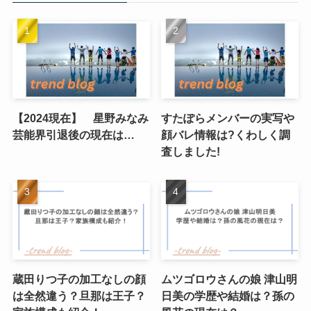
【2024現在】 星野みなみ
すたぽらメンバーの実写や
芸能界引退後の現在は…
顔バレ情報は?くわしく調
査しました!
蔵田りつ子の加工なしの顔
ムツゴロウさんの娘 津山明
は全然違う？旦那は王子？
日美の学歴や結婚は？孫の