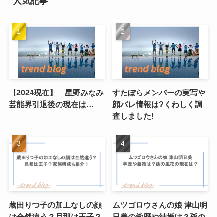
人気記事
【2024現在】 星野みなみ
すたぽらメンバーの実写や
芸能界引退後の現在は…
顔バレ情報は?くわしく調
査しました!
蔵田りつ子の加工なしの顔
ムツゴロウさんの娘 津山明
は全然違う？旦那は王子？
日美の学歴や結婚は？孫の