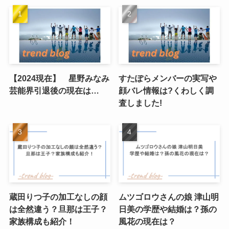
【2024現在】 星野みなみ
すたぽらメンバーの実写や
芸能界引退後の現在は…
顔バレ情報は?くわしく調
査しました!
蔵田りつ子の加工なしの顔
ムツゴロウさんの娘 津山明
は全然違う？旦那は王子？
日美の学歴や結婚は？孫の
家族構成も紹介！
風花の現在は？