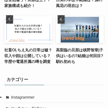
家族構成も紹介！
風花の現在は？
社畜OLちえ丸の日常は嘘？
高梨臨の旦那は槙野智章|子
収入や顔は公開している？
供はいるの?結婚は何回目?
学歴や電通所属の噂を調査
馴れ初めも
カテゴリー
Instagrammer