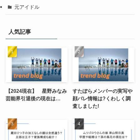
元アイドル
人気記事
【2024現在】 星野みなみ
すたぽらメンバーの実写や
芸能界引退後の現在は…
顔バレ情報は?くわしく調
査しました!