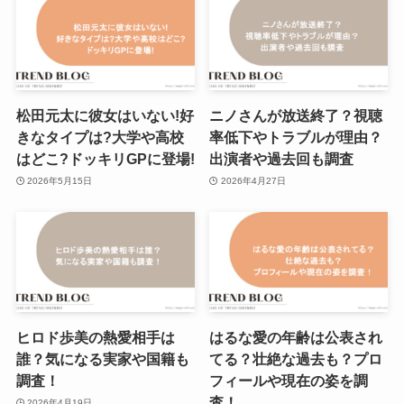
松田元太に彼女はいない!好
ニノさんが放送終了？視聴
きなタイプは?大学や高校
率低下やトラブルが理由？
はどこ?ドッキリGPに登場!
出演者や過去回も調査
2026年5月15日
2026年4月27日
ヒロド歩美の熱愛相手は
はるな愛の年齢は公表され
誰？気になる実家や国籍も
てる？壮絶な過去も？プロ
調査！
フィールや現在の姿を調
査！
2026年4月19日