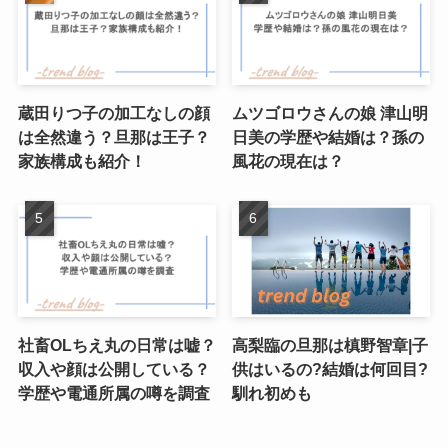
蔵田りつ子の加工なしの顔
ムツゴロウさんの娘 津山明
は全然違う？旦那は王子？
日美の学歴や結婚は？孫の
家族構成も紹介！
風花の現在は？
社畜OLちえ丸の日常は嘘？
高梨臨の旦那は槙野智章|子
収入や顔は公開している？
供はいるの?結婚は何回目?
学歴や電通所属の噂を調査
馴れ初めも