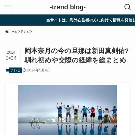
-trend blog-
当サイトは、海外在住者の方に向けて情報を発信しています
ホーム
テレビ
岡本奈月の今の旦那は新田真剣佑?
2024
5/04
馴れ初めや交際の経緯を総まとめ
2024年5月4日
テレビ