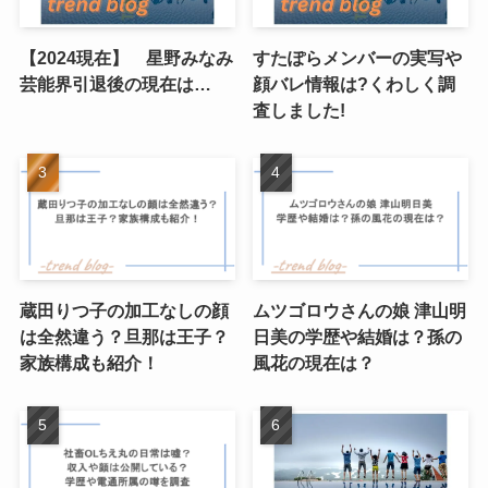
【2024現在】 星野みなみ
すたぽらメンバーの実写や
芸能界引退後の現在は…
顔バレ情報は?くわしく調
査しました!
蔵田りつ子の加工なしの顔
ムツゴロウさんの娘 津山明
は全然違う？旦那は王子？
日美の学歴や結婚は？孫の
家族構成も紹介！
風花の現在は？