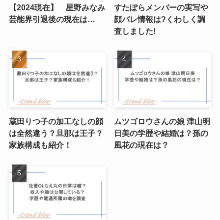
【2024現在】 星野みなみ
すたぽらメンバーの実写や
芸能界引退後の現在は…
顔バレ情報は?くわしく調
査しました!
蔵田りつ子の加工なしの顔
ムツゴロウさんの娘 津山明
は全然違う？旦那は王子？
日美の学歴や結婚は？孫の
家族構成も紹介！
風花の現在は？