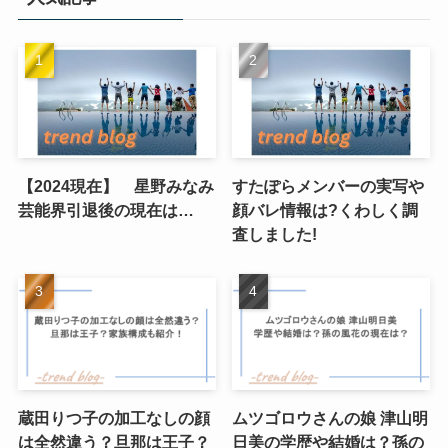
【2024現在】 星野みなみ
すたぽらメンバーの実写や
芸能界引退後の現在は…
顔バレ情報は?くわしく調
査しました!
蔵田りつ子の加工なしの顔
ムツゴロウさんの娘 津山明
は全然違う？旦那は王子？
日美の学歴や結婚は？孫の