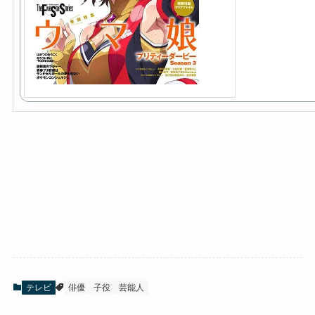
テレビ
俳優
子役
芸能人