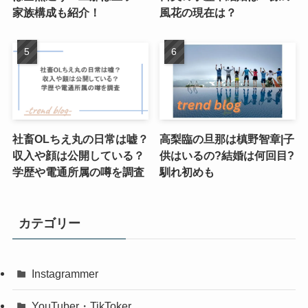
家族構成も紹介！
風花の現在は？
社畜OLちえ丸の日常は嘘？
高梨臨の旦那は槙野智章|子
収入や顔は公開している？
供はいるの?結婚は何回目?
学歴や電通所属の噂を調査
馴れ初めも
カテゴリー
Instagrammer
YouTuber・TikToker