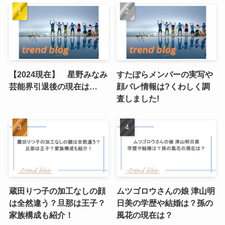
【2024現在】 星野みなみ
すたぽらメンバーの実写や
芸能界引退後の現在は…
顔バレ情報は?くわしく調
査しました!
蔵田りつ子の加工なしの顔
ムツゴロウさんの娘 津山明
は全然違う？旦那は王子？
日美の学歴や結婚は？孫の
家族構成も紹介！
風花の現在は？