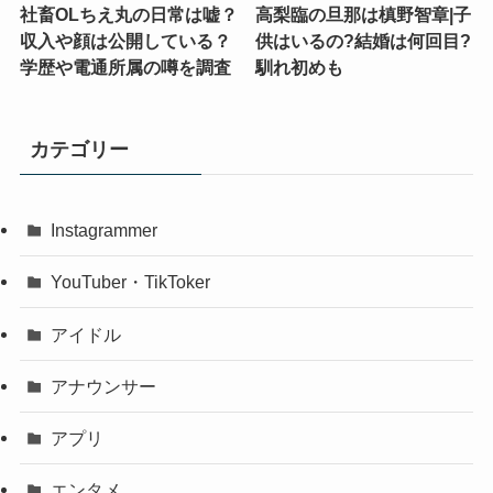
社畜OLちえ丸の日常は嘘？
高梨臨の旦那は槙野智章|子
収入や顔は公開している？
供はいるの?結婚は何回目?
学歴や電通所属の噂を調査
馴れ初めも
カテゴリー
Instagrammer
YouTuber・TikToker
アイドル
アナウンサー
アプリ
エンタメ