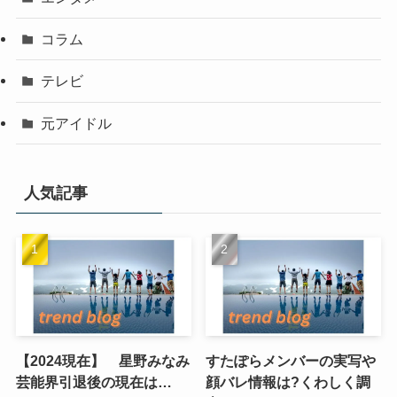
コラム
テレビ
元アイドル
人気記事
【2024現在】 星野みなみ
すたぽらメンバーの実写や
芸能界引退後の現在は…
顔バレ情報は?くわしく調