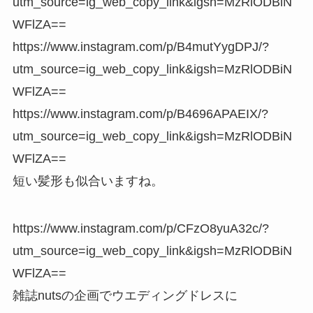
utm_source=ig_web_copy_link&igsh=MzRlODBiN
WFlZA==
https://www.instagram.com/p/B4mutYygDPJ/?
utm_source=ig_web_copy_link&igsh=MzRlODBiN
WFlZA==
https://www.instagram.com/p/B4696APAEIX/?
utm_source=ig_web_copy_link&igsh=MzRlODBiN
WFlZA==
短い髪形も似合いますね。
https://www.instagram.com/p/CFzO8yuA32c/?
utm_source=ig_web_copy_link&igsh=MzRlODBiN
WFlZA==
雑誌nutsの企画でウエディングドレスに