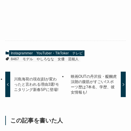
Instagrammer
YouTuber・TikToker
テレビ
8467
モデル
やしろなな
女優
芸能人
映画OUTの丹沢役・醍醐虎
川島海荷の現在|顔が変わ
汰朗の腹筋がすごい!スポ
ったと言われる理由3選!モ
ーツ歴は?本名、学歴、彼
ニタリング新春SPに登場!
女情報も!
この記事を書いた人