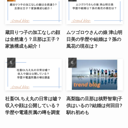
蔵田りつ子の加工なしの顔
ムツゴロウさんの娘 津山明
は全然違う？旦那は王子？
日美の学歴や結婚は？孫の
家族構成も紹介！
風花の現在は？
社畜OLちえ丸の日常は嘘？
高梨臨の旦那は槙野智章|子
収入や顔は公開している？
供はいるの?結婚は何回目?
学歴や電通所属の噂を調査
馴れ初めも