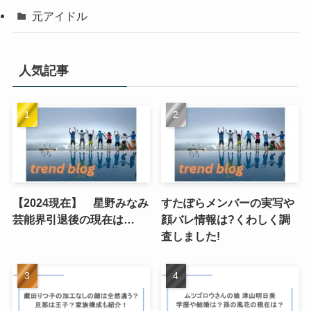
元アイドル
人気記事
【2024現在】 星野みなみ
すたぽらメンバーの実写や
芸能界引退後の現在は…
顔バレ情報は?くわしく調
査しました!