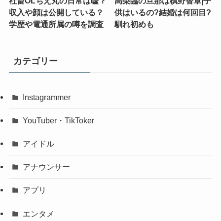
社畜OLちえ丸の日常は嘘？
高梨臨の旦那は槙野智章|子
収入や顔は公開している？
供はいるの?結婚は何回目?
学歴や電通所属の噂を調査
馴れ初めも
カテゴリー
Instagrammer
YouTuber・TikToker
アイドル
アナウンサー
アプリ
エンタメ