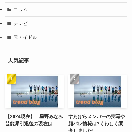
コラム
テレビ
元アイドル
人気記事
【2024現在】 星野みなみ
すたぽらメンバーの実写や
芸能界引退後の現在は…
顔バレ情報は?くわしく調
査しました!