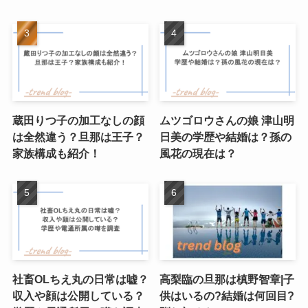
蔵田りつ子の加工なしの顔
ムツゴロウさんの娘 津山明
は全然違う？旦那は王子？
日美の学歴や結婚は？孫の
家族構成も紹介！
風花の現在は？
社畜OLちえ丸の日常は嘘？
高梨臨の旦那は槙野智章|子
収入や顔は公開している？
供はいるの?結婚は何回目?