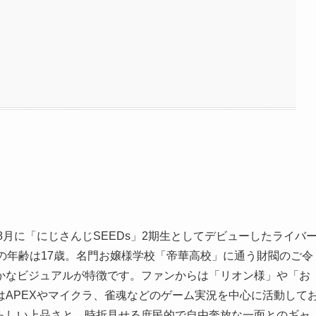
8年8月に「にじさんじSEEDs」2期生としてデビューしたライバ
上の年齢は17歳。名門お嬢様学校「帝華高校」に通う財閥のご令
かなビジュアルが特徴です。ファンからは「リオン様」や「お
APEXやマイクラ、雀魂などのゲーム実況を中心に活動して
らしい上品さと、時折見せる庶民的で自由奔放な一面とのギャ