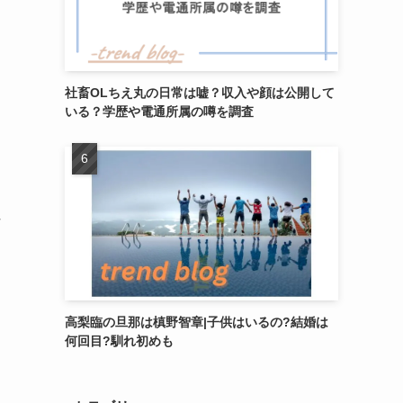
社畜OLちえ丸の日常は嘘？収入や顔は公開して
いる？学歴や電通所属の噂を調査
好
高梨臨の旦那は槙野智章|子供はいるの?結婚は
何回目?馴れ初めも