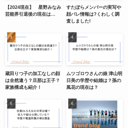
【2024現在】 星野みなみ
すたぽらメンバーの実写や
芸能界引退後の現在は…
顔バレ情報は?くわしく調
査しました!
蔵田りつ子の加工なしの顔
ムツゴロウさんの娘 津山明
は全然違う？旦那は王子？
日美の学歴や結婚は？孫の
家族構成も紹介！
風花の現在は？