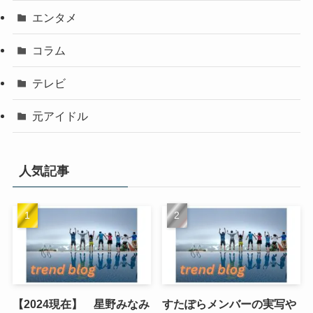
エンタメ
コラム
テレビ
元アイドル
人気記事
【2024現在】 星野みなみ
すたぽらメンバーの実写や