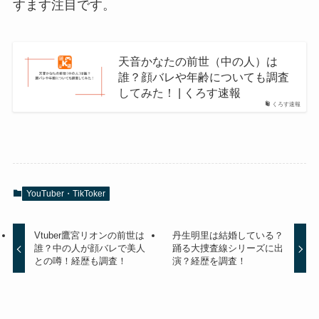
すます注目です。
天音かなたの前世（中の人）は
誰？顔バレや年齢についても調査
してみた！ | くろす速報
くろす速報
YouTuber・TikToker
Vtuber鷹宮リオンの前世は
丹生明里は結婚している？
誰？中の人が顔バレで美人
踊る大捜査線シリーズに出
との噂！経歴も調査！
演？経歴を調査！