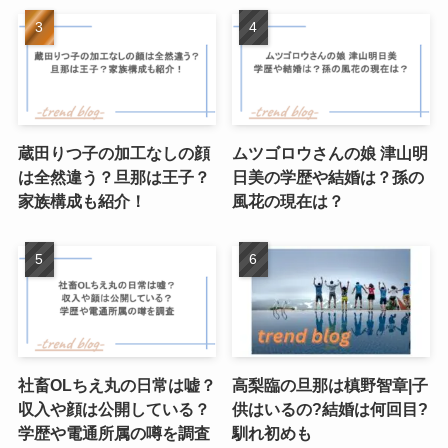
蔵田りつ子の加工なしの顔
ムツゴロウさんの娘 津山明
は全然違う？旦那は王子？
日美の学歴や結婚は？孫の
家族構成も紹介！
風花の現在は？
社畜OLちえ丸の日常は嘘？
高梨臨の旦那は槙野智章|子
収入や顔は公開している？
供はいるの?結婚は何回目?
学歴や電通所属の噂を調査
馴れ初めも