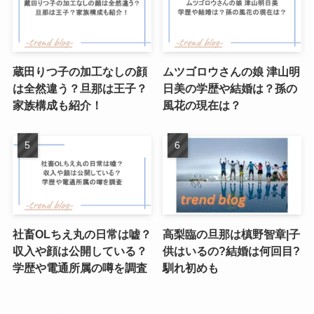
蔵田りつ子の加工なしの顔
ムツゴロウさんの娘 津山明
は全然違う？旦那は王子？
日美の学歴や結婚は？孫の
家族構成も紹介！
風花の現在は？
社畜OLちえ丸の日常は嘘？
高梨臨の旦那は槙野智章|子
収入や顔は公開している？
供はいるの?結婚は何回目?
学歴や電通所属の噂を調査
馴れ初めも