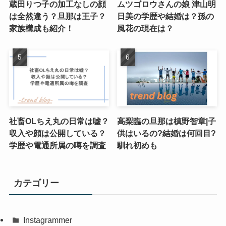
蔵田りつ子の加工なしの顔
ムツゴロウさんの娘 津山明
は全然違う？旦那は王子？
日美の学歴や結婚は？孫の
家族構成も紹介！
風花の現在は？
社畜OLちえ丸の日常は嘘？
高梨臨の旦那は槙野智章|子
収入や顔は公開している？
供はいるの?結婚は何回目?
学歴や電通所属の噂を調査
馴れ初めも
カテゴリー
Instagrammer