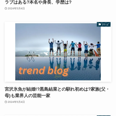
ラブはある?本名や身長、学歴は?
2024年5月4日
テレビ
宮沢氷魚が結婚!?黒島結菜との馴れ初めは?家族(父・
母)も業界人の芸能一家
2024年5月4日