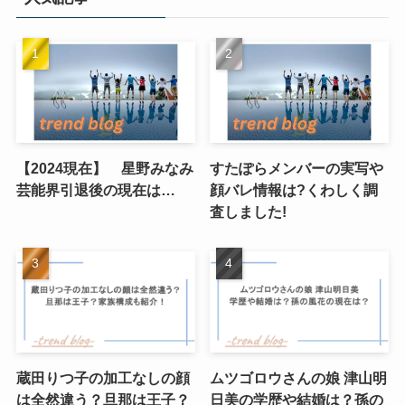
【2024現在】 星野みなみ
すたぽらメンバーの実写や
芸能界引退後の現在は…
顔バレ情報は?くわしく調
査しました!
蔵田りつ子の加工なしの顔
ムツゴロウさんの娘 津山明
は全然違う？旦那は王子？
日美の学歴や結婚は？孫の