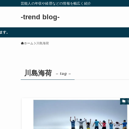
芸能人の年収や経歴などの情報を幅広く紹介
-trend blog-
ホーム
川島海荷
川島海荷
– tag –