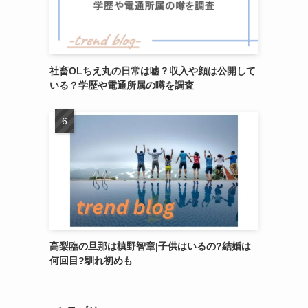
社畜OLちえ丸の日常は嘘？収入や顔は公開して
いる？学歴や電通所属の噂を調査
高梨臨の旦那は槙野智章|子供はいるの?結婚は
何回目?馴れ初めも