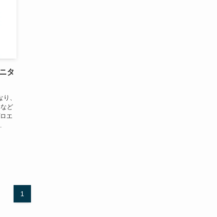
モニタ
なり、
」など
プロエ
.
1