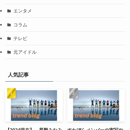
エンタメ
コラム
テレビ
元アイドル
人気記事
【2024現在】 星野みなみ
すたぽらメンバーの実写や