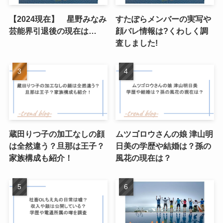
【2024現在】 星野みなみ
すたぽらメンバーの実写や
芸能界引退後の現在は…
顔バレ情報は?くわしく調
査しました!
蔵田りつ子の加工なしの顔
ムツゴロウさんの娘 津山明
は全然違う？旦那は王子？
日美の学歴や結婚は？孫の
家族構成も紹介！
風花の現在は？