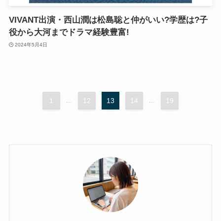
VIVANT出演・西山潤は松島聡と仲がいい?学歴は?子
役から大河までドラマ経験豊富!
2024年5月4日
1
...
12
13
14
...
19