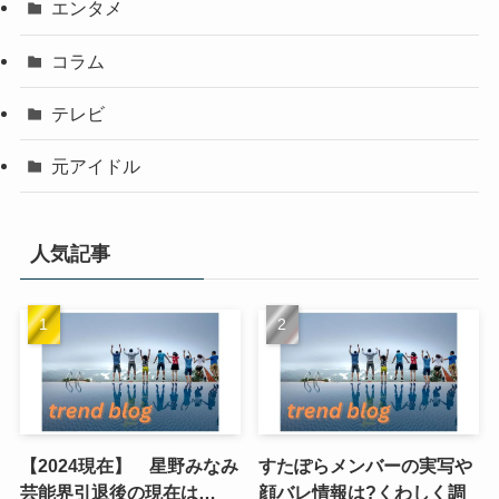
エンタメ
コラム
テレビ
元アイドル
人気記事
【2024現在】 星野みなみ
すたぽらメンバーの実写や
芸能界引退後の現在は…
顔バレ情報は?くわしく調