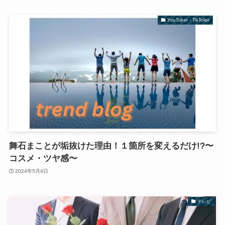
YouTuber・TikToker
舞石まことが垢抜けた理由！１箇所を変えるだけ!?〜
コスメ・ツヤ感〜
2024年5月4日
テレビ