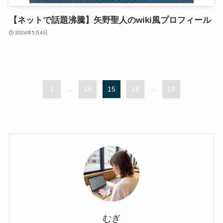
【ネットで話題沸騰】矢野聖人のwiki風プロフィール
2024年5月4日
1
...
14
15
16
...
19
むぎ