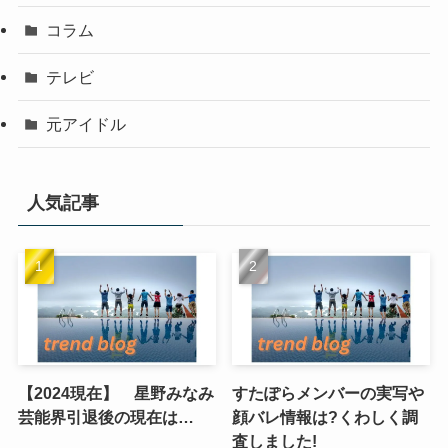
コラム
テレビ
元アイドル
人気記事
【2024現在】 星野みなみ
すたぽらメンバーの実写や
芸能界引退後の現在は…
顔バレ情報は?くわしく調
査しました!