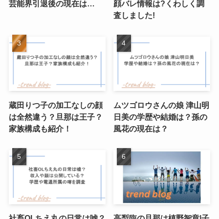
芸能界引退後の現在は…
顔バレ情報は?くわしく調
査しました!
蔵田りつ子の加工なしの顔
ムツゴロウさんの娘 津山明
は全然違う？旦那は王子？
日美の学歴や結婚は？孫の
家族構成も紹介！
風花の現在は？
社畜OLちえ丸の日常は嘘？
高梨臨の旦那は槙野智章|子